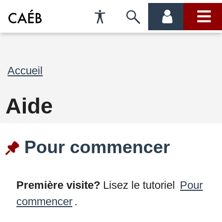
Préférences
Passer
menu
menu
d'accessibilité
à
compte
princi
la
Fil
Accueil
recherche
d'Ariane
Aide
Pour commencer
Première visite?
Lisez le tutoriel
Pour
commencer
.