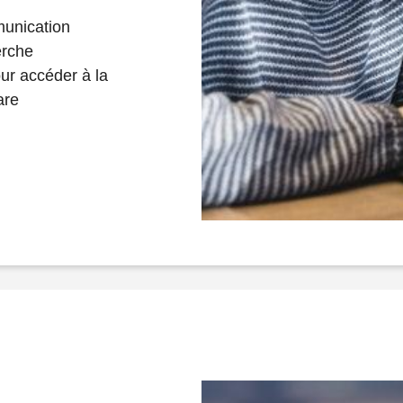
unication
erche
our accéder à la
are