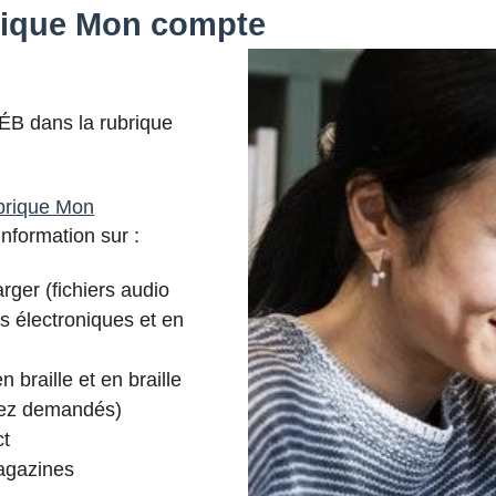
rique Mon compte
ÉB dans la rubrique
ubrique Mon
’information sur :
rger (fichiers audio
es électroniques et en
n braille et en braille
vez demandés)
ct
agazines