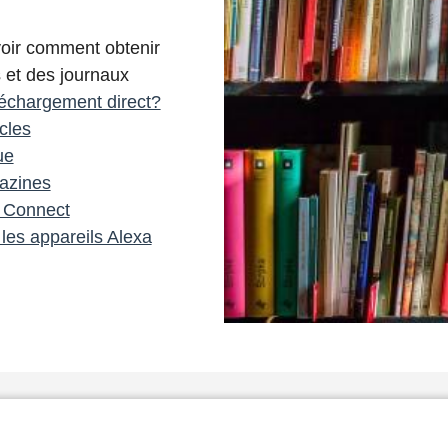
voir comment obtenir
s et des journaux
léchargement direct?
cles
ue
azines
y Connect
les appareils Alexa