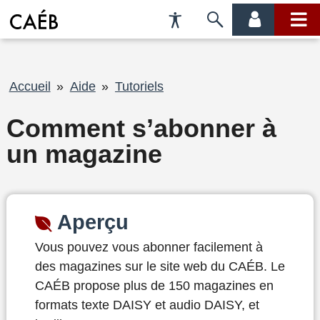
Préférences
Passer
menu
menu
d'accessibilité
à
compte
princi
la
recherche
Fil
Accueil
Aide
Tutoriels
d'Ariane
Comment s’abonner à
un magazine
Aperçu
Vous pouvez vous abonner facilement à
des magazines sur le site web du CAÉB. Le
CAÉB propose plus de 150 magazines en
formats texte DAISY et audio DAISY, et