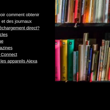
voir comment obtenir
s et des journaux
léchargement direct?
cles
ue
azines
y Connect
les appareils Alexa