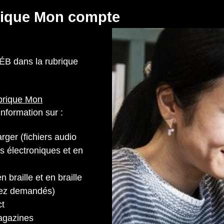
rique Mon compte
ÉB dans la rubrique
ubrique Mon
’information sur :
rger (fichiers audio
es électroniques et en
n braille et en braille
vez demandés)
ct
agazines