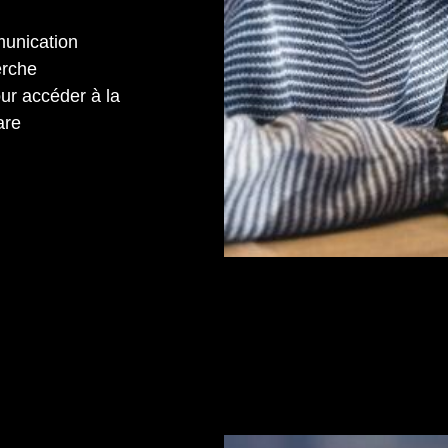
unication
erche
our accéder à la
are