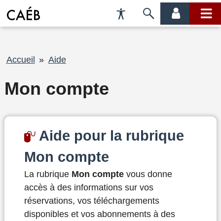
Préférences
Passer
menu
menu
d'accessibilité
à
compte
princi
la
recherche
Fil
Accueil
Aide
d'Ariane
Mon compte
Aide pour la rubrique
Mon compte
La rubrique
Mon compte
vous donne
accès à des informations sur vos
réservations, vos téléchargements
disponibles et vos abonnements à des