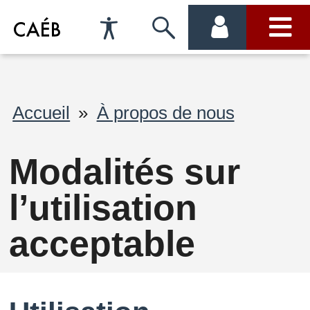
Préférences
Passer
menu
menu
d'accessibilité
à
compte
princi
la
Fil
Accueil
À propos de nous
recherche
d'Ariane
Modalités sur
l’utilisation
acceptable