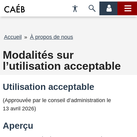
Préférences
Passer
menu
menu
d'accessibilité
à
compte
princi
la
recherche
Fil
Accueil
À propos de nous
d'Ariane
Modalités sur
l’utilisation acceptable
Utilisation acceptable
(Approuvée par le conseil d’administration le
13 avril 2026)
Aperçu