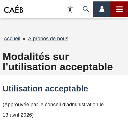
Préférences
Passer
menu
menu
d'accessibilité
à
compte
princi
la
Fil
Accueil
À propos de nous
recherche
d'Ariane
Modalités sur
l’utilisation acceptable
Utilisation acceptable
(Approuvée par le conseil d’administration le
13 avril 2026)