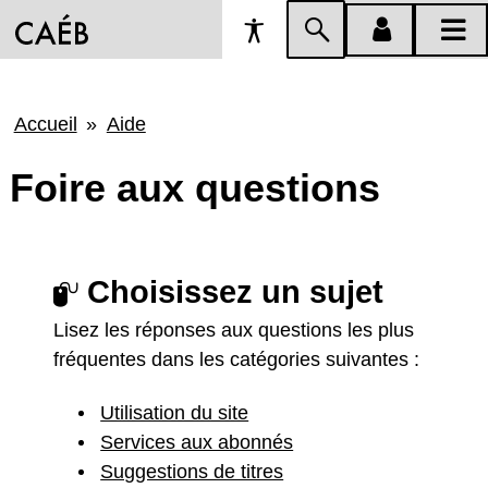
Préférences
Passer
menu
menu
d'accessibilité
à
compte
princi
la
Fil
Accueil
Aide
recherche
d'Ariane
Foire aux questions
Choisissez un sujet
Lisez les réponses aux questions les plus
fréquentes dans les catégories suivantes :
Utilisation du site
Services aux abonnés
Suggestions de titres