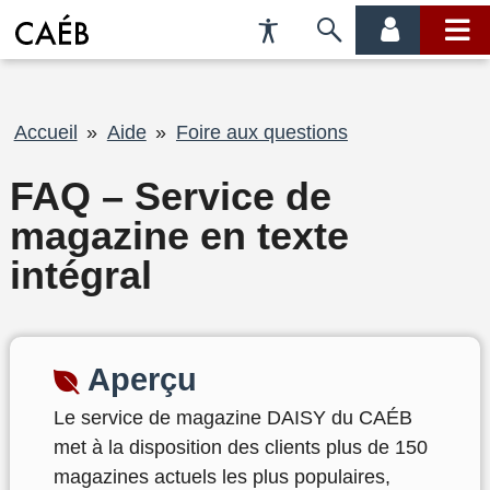
Préférences
Passer
menu
menu
d'accessibilité
à
compte
princi
la
recherche
Fil
Accueil
Aide
Foire aux questions
d'Ariane
FAQ – Service de
magazine en texte
intégral
Aperçu
Le service de magazine DAISY du CAÉB
met à la disposition des clients plus de 150
magazines actuels les plus populaires,