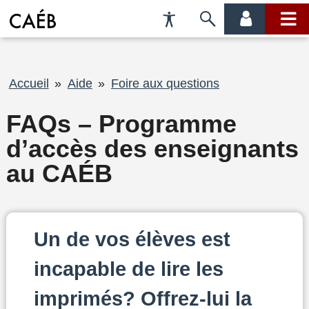
Préférences
Passer
menu
menu
d'accessibilité
à
compte
princi
la
recherche
Fil
Accueil
Aide
Foire aux questions
d'Ariane
FAQs – Programme
d’accès des enseignants
au CAÉB
Un de vos élèves est
incapable de lire les
imprimés? Offrez-lui la