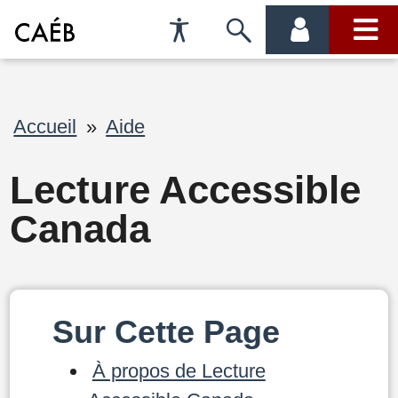
Préférences
Passer
menu
menu
d'accessibilité
à
compte
princi
la
Fil
Accueil
Aide
recherche
d'Ariane
Lecture Accessible
Canada
Sur Cette Page
À propos de Lecture