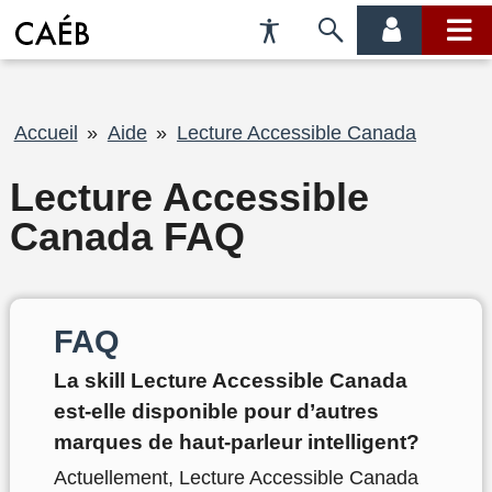
Préférences
Passer
menu
menu
d'accessibilité
à
compte
princi
la
recherche
Fil
Accueil
Aide
Lecture Accessible Canada
d'Ariane
Lecture Accessible
Canada FAQ
FAQ
La skill Lecture Accessible Canada
est-elle disponible pour d’autres
marques de haut-parleur intelligent?
Actuellement, Lecture Accessible Canada