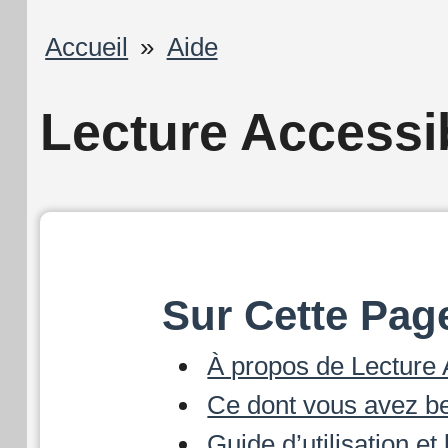
Fil
Accueil
Aide
d'Ariane
Lecture Accessi
Sur Cette Pag
À propos de Lecture
Ce dont vous avez b
Guide d’utilisation e