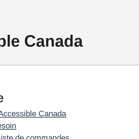
ble Canada
e
 Accessible Canada
esoin
t liste de commandes