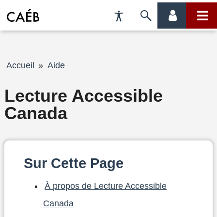
Préférences
Passer
menu
menu
d'accessibilité
à
compte
princi
la
Fil
Accueil
Aide
recherche
d'Ariane
Lecture Accessible
Canada
Sur Cette Page
À propos de Lecture Accessible
Canada