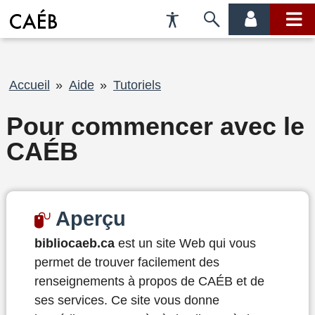
Préférences
Passer
menu
menu
d'accessibilité
à
compte
princi
la
recherche
Fil
Accueil
Aide
Tutoriels
d'Ariane
Pour commencer avec le
CAÉB
Aperçu
bibliocaeb.ca
est un site Web qui vous
permet de trouver facilement des
renseignements à propos de CAÉB et de
ses services. Ce site vous donne