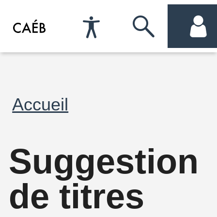
Préférences
Passer
me
d'accessibilité
à
com
la
Fil
Accueil
recherche
d'Ariane
Suggestion
de titres