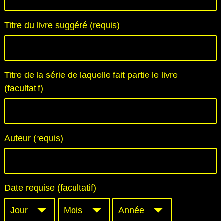
Titre du livre suggéré (requis)
Titre de la série de laquelle fait partie le livre
(facultatif)
Auteur (requis)
Date requise (facultatif)
Date
Date
Date
requise
requise
requise
(facultatif):
(facultatif):
(facultatif):