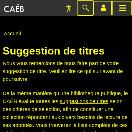
Préférences
Passer
menu
menu
d'accessibilité
à
compte
princi
la
Fil
Accueil
recherche
d'Ariane
Suggestion de titres
Nous vous remercions de nous faire part de votre
suggestion de titre. Veuillez lire ce qui suit avant de
poursuivre.
De la même manière qu’une bibliothèque publique, le
CAÉB évalue toutes les
suggestions de titres
selon
des critères de sélection, afin de constituer une
collection répondant aux divers besoins de lecture de
ses abonnés. Vous trouverez la liste complète de ces