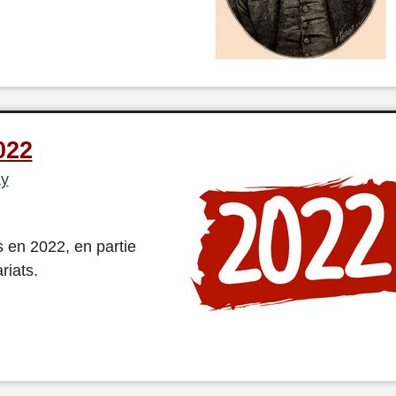
022
ay
 en 2022, en partie
riats.