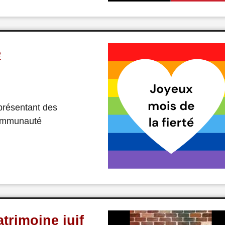
é
 présentant des
communauté
trimoine juif