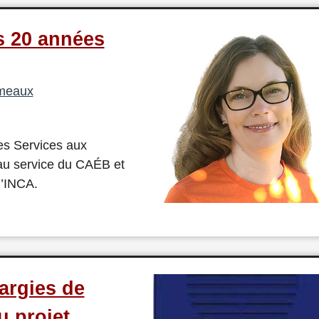
s 20 années
rmeaux
des Services aux
u service du CAÉB et
l’INCA.
largies de
u projet