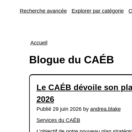
Recherche avancée
Explorer par catégorie
C
Fil
Accueil
d'Ariane
Blogue du CAÉB
Le CAÉB dévoile son pla
2026
Publié 29 juin 2026 by
andrea.blake
Services du CAÉB
L’objectif de notre nouveau plan stratégi