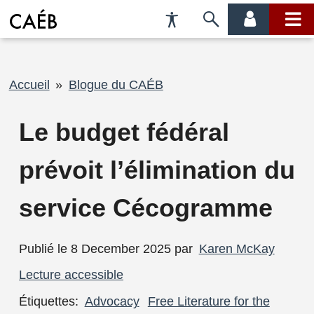
Préférences
Passer
menu
menu
d'accessibilité
à
compte
princi
la
recherche
Fil
Accueil
Blogue du CAÉB
d'Ariane
Le budget fédéral
prévoit l’élimination du
service Cécogramme
Publié le 8 December 2025 par
Karen McKay
Lecture accessible
Étiquettes:
Advocacy
Free Literature for the