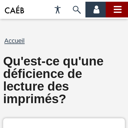
Préférences
Passer
menu
menu
d'accessibilité
à
compte
princi
la
Fil
Accueil
recherche
d'Ariane
Qu'est-ce qu'une
déficience de
lecture des
imprimés?