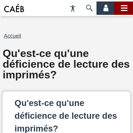
Préférences
Passer
menu
menu
d'accessibilité
à
compte
princi
la
recherche
Fil
Accueil
d'Ariane
Qu'est-ce qu'une
déficience de lecture des
imprimés?
Qu'est-ce qu'une
déficience de lecture des
imprimés?