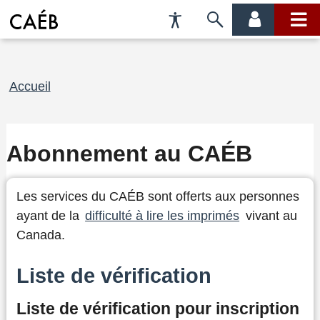
Préférences
Passer
menu
menu
d'accessibilité
à
compte
princi
la
recherche
Fil
Accueil
d'Ariane
Abonnement au CAÉB
Les services du CAÉB sont offerts aux personnes
ayant de la
difficulté à lire les imprimés
vivant au
Canada.
Liste de vérification
Liste de vérification pour inscription