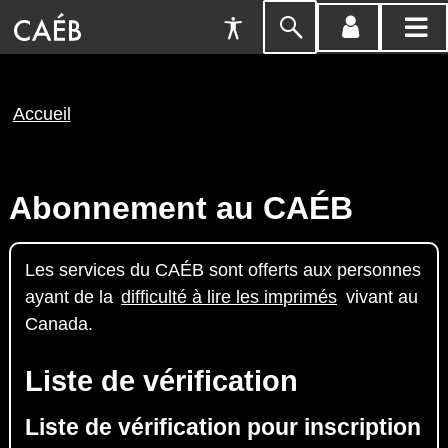
Préférences
Passer
menu
menu
d'accessibilité
à
compte
princi
la
Fil
Accueil
recherche
d'Ariane
Abonnement au CAÉB
Les services du CAÉB sont offerts aux personnes
ayant de la
difficulté à lire les imprimés
vivant au
Canada.
Liste de vérification
Liste de vérification pour inscription