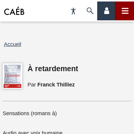
Préférences
Passer
menu
menu
d'accessibilité
à
compte
princi
la
Fil
Accueil
recherche
d'Ariane
À retardement
Par
Franck Thilliez
Sensations (romans à)
Audio avec voix humaine