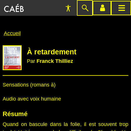
Préférences
Passer
menu
menu
d'accessibilité
à
compte
princi
la
Fil
Accueil
recherche
d'Ariane
À retardement
Par
Franck Thilliez
Sensations (romans à)
Audio avec voix humaine
Résumé
Quand on bascule dans la folie, il est souvent trop