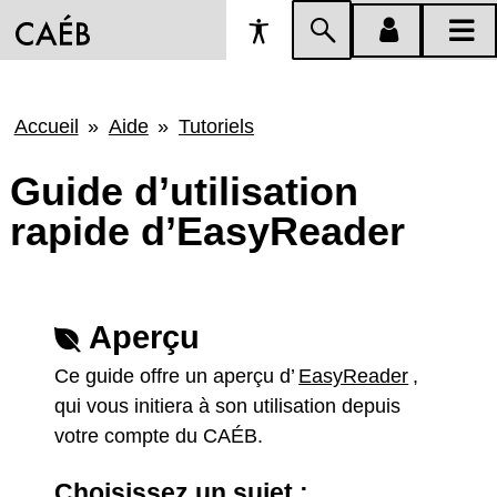
Préférences
Passer
menu
menu
d'accessibilité
à
compte
princi
la
Fil
Accueil
Aide
Tutoriels
recherche
d'Ariane
Guide d’utilisation
rapide d’EasyReader
Aperçu
Ce guide offre un aperçu d’
EasyReader
,
qui vous initiera à son utilisation depuis
votre compte du CAÉB.
Choisissez un sujet :