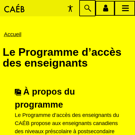
Préférences
Passer
menu
menu
d'accessibilité
à
compte
princi
la
Fil
Accueil
recherche
d'Ariane
Le Programme d’accès
des enseignants
À propos du
programme
Le Programme d’accès des enseignants du
CAÉB propose aux enseignants canadiens
des niveaux préscolaire à postsecondaire