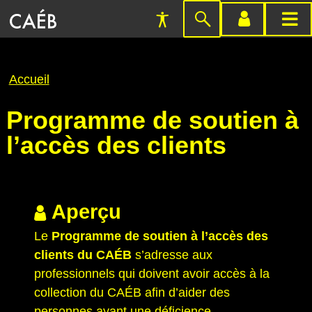
Préférences
Passer
menu
menu
d'accessibilité
à
compte
princi
la
Fil
Accueil
recherche
d'Ariane
Programme de soutien à
l’accès des clients
Aperçu
Le
Programme de soutien à l’accès des
clients du CAÉB
s’adresse aux
professionnels qui doivent avoir accès à la
collection du CAÉB afin d’aider des
personnes ayant une déficience