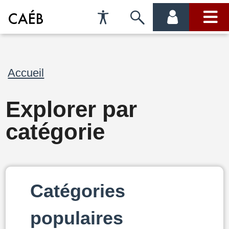
Préférences
Passer
menu
menu
d'accessibilité
à
compte
princi
la
Fil
Accueil
recherche
d'Ariane
Explorer par
catégorie
Catégories
populaires