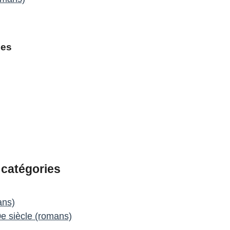
ies
 catégories
ans)
0e siècle (romans)