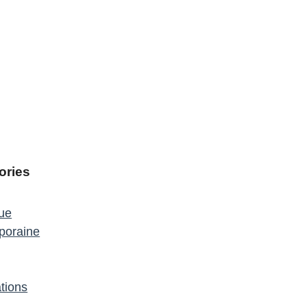
ories
que
poraine
tions