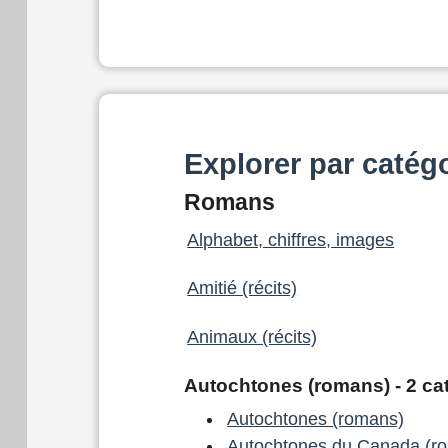
Explorer par catég
Romans
Alphabet, chiffres, images
Amitié (récits)
Animaux (récits)
Autochtones (romans) - 2 ca
Autochtones (romans)
Autochtones du Canada (r