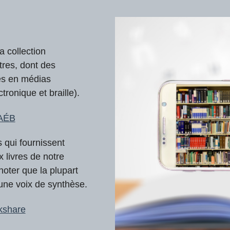
 collection
tres, dont des
res en médias
tronique et braille).
CAÉB
es qui fournissent
 livres de notre
noter que la plupart
une voix de synthèse.
okshare