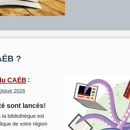
AÉB ?
 du CAÉB
:
égique 2026
té sont lancés!
 la bibliothèque est
blique de votre région