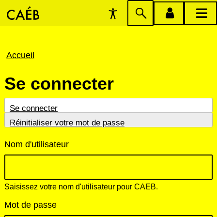
Préférences
Passer
menu
menu
d'accessibilité
à
compte
princi
la
Fil
Accueil
recherche
d'Ariane
Se connecter
Onglets
(onglet
Se connecter
actif)
Réinitialiser votre mot de passe
principaux
Nom d'utilisateur
Saisissez votre nom d'utilisateur pour CAEB.
Mot de passe