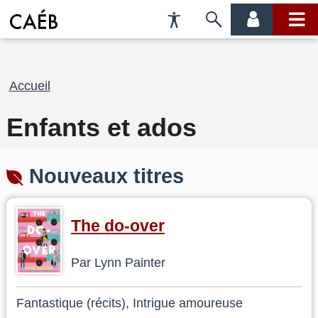
Préférences
Passer
menu
menu
d'accessibilité
à
compte
princi
la
recherche
Fil
Accueil
d'Ariane
Enfants et ados
Nouveaux titres
The do-over
Par Lynn Painter
Fantastique (récits), Intrigue amoureuse