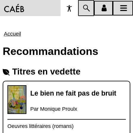
Préférences
Passer
menu
menu
d'accessibilité
à
compte
princi
la
Fil
Accueil
recherche
d'Ariane
Recommandations
Titres en vedette
Le bien ne fait pas de bruit
Par Monique Proulx
Oeuvres littéraires (romans)