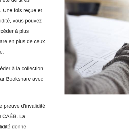
été de titres
 Une fois reçue et
idité, vous pouvez
ccéder à plus
hare en plus de ceux
te
.
éder à la collection
par Bookshare avec
e preuve d’invalidité
u
CAÉB
. La
lidité donne