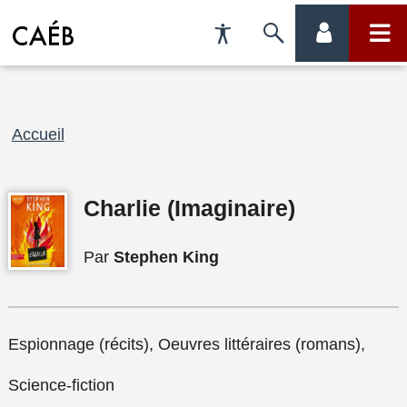
Préférences
Passer
menu
menu
d'accessibilité
à
compte
princi
la
Fil
Accueil
recherche
d'Ariane
Charlie (Imaginaire)
Par
Stephen King
Espionnage (récits), Oeuvres littéraires (romans),
Science-fiction