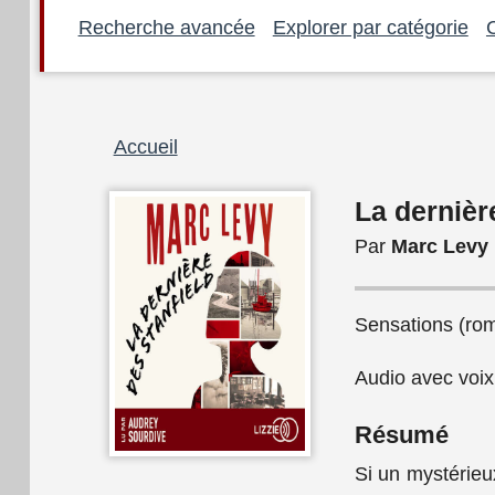
Recherche avancée
Explorer par catégorie
Fil
Accueil
d'Ariane
La dernièr
Par
Marc Levy
Sensations (rom
Audio avec voi
Résumé
Si un mystérieu