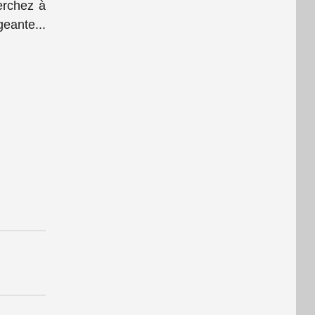
erchez à
eante...