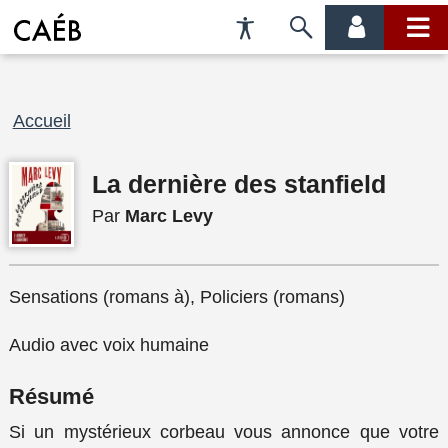
Préférences
Passer
menu
menu
d'accessibilité
à
compte
princi
la
recherche
Fil
Accueil
d'Ariane
La dernière des stanfield
Par
Marc Levy
Sensations (romans à), Policiers (romans)
Audio avec voix humaine
Résumé
Si un mystérieux corbeau vous annonce que votre