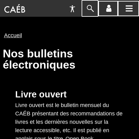
Préférences
Passer
menu
menu
d'accessibilité
à
compte
princi
la
Fil
Accueil
recherche
d'Ariane
Nos bulletins
électroniques
Livre ouvert
Livre ouvert est le bulletin mensuel du
CAÉB présentant des recommandations de
livres et les dernières nouvelles sur la
lecture accessible, etc. Il est publié en
anglais sous le titre
Open Book
.