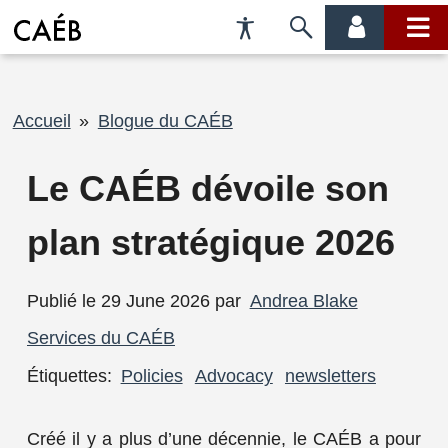
Préférences
Passer
menu
menu
d'accessibilité
à
compte
princi
la
recherche
Fil
Accueil
Blogue du CAÉB
d'Ariane
Le CAÉB dévoile son
plan stratégique 2026
Publié le 29 June 2026 par
Andrea Blake
Services du CAÉB
Étiquettes:
Policies
Advocacy
newsletters
Créé il y a plus d’une décennie, le CAÉB a pour