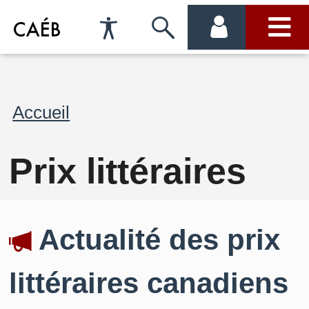
Préférences
Passer
menu
menu
d'accessibilité
à
compte
princi
la
Fil
Accueil
recherche
d'Ariane
Prix littéraires
Actualité des prix
littéraires canadiens