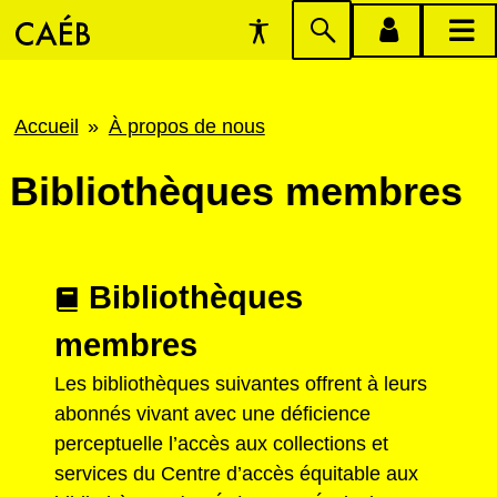
Préférences
Passer
menu
menu
d'accessibilité
à
compte
princi
la
Fil
Accueil
À propos de nous
recherche
d'Ariane
Bibliothèques membres
Bibliothèques
membres
Les bibliothèques suivantes offrent à leurs
abonnés vivant avec une déficience
perceptuelle l’accès aux collections et
services du Centre d’accès équitable aux