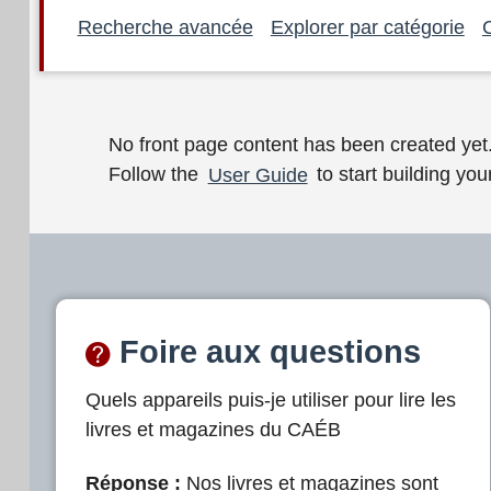
Recherche avancée
Explorer par catégorie
B
No front page content has been created yet
Follow the
User Guide
to start building your
i
e
n
v
e
Foire aux questions
n
Quels appareils puis-je utiliser pour lire les
u
livres et magazines du CAÉB
e
Réponse :
Nos livres et magazines sont