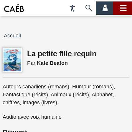
Préférences
Passer
menu
menu
d'accessibilité
à
compte
princi
la
recherche
Fil
Accueil
d'Ariane
La petite fille requin
Par
Kate Beaton
Auteurs canadiens (romans), Humour (romans),
Fantastique (récits), Animaux (récits), Alphabet,
chiffres, images (livres)
Audio avec voix humaine