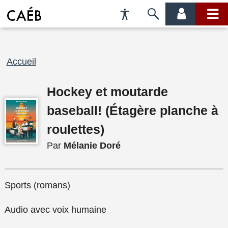
Préférences
Passer
menu
menu
d'accessibilité
à
compte
princi
la
recherche
Fil
Accueil
d'Ariane
Hockey et moutarde
baseball! (Étagère planche à
roulettes)
Par
Mélanie Doré
Sports (romans)
Audio avec voix humaine