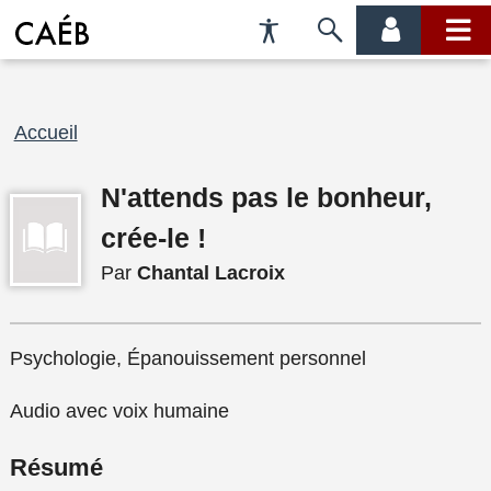
Préférences
Passer
menu
menu
d'accessibilité
à
compte
princi
la
recherche
Fil
Accueil
d'Ariane
N'attends pas le bonheur,
crée-le !
Par
Chantal Lacroix
Psychologie, Épanouissement personnel
Audio avec voix humaine
Résumé