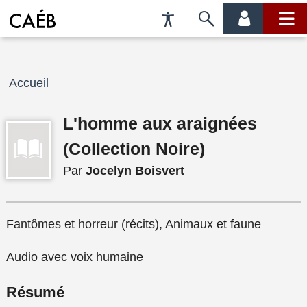
Préférences
Passer
menu
menu
d'accessibilité
à
compte
princi
la
recherche
Fil
Accueil
d'Ariane
L'homme aux araignées
(Collection Noire)
Par
Jocelyn Boisvert
Fantômes et horreur (récits), Animaux et faune
Audio avec voix humaine
Résumé