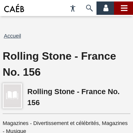
Préférences
Passer
menu
menu
d'accessibilité
à
compte
princi
la
recherche
Fil
Accueil
d'Ariane
Rolling Stone - France
No. 156
Rolling Stone - France No.
156
Magazines - Divertissement et célébrités, Magazines
- Musique